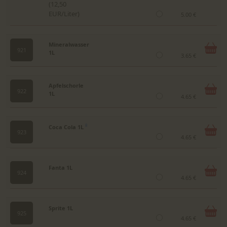
(12,50
EUR/Liter)
5.00 €
Mineralwasser
921
1L
3.65 €
Apfelschorle
922
1L
4.65 €
Coca Cola 1L
8
923
4.65 €
Fanta 1L
924
4.65 €
Sprite 1L
925
4.65 €