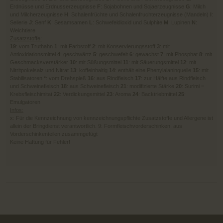
Erdnüsse und Erdnusserzeugnisse
F
: Sojabohnen und Sojaerzeugnisse
G
: Milch
und Milcherzeugnisse
H
: Schalenfrüchte und Schalenfruchterzeugnisse (Mandeln)
I
:
Sellerie
J
: Senf
K
: Sesamsamen
L
: Schwefeldioxid und Sulphite
M
: Lupinen
N
:
Weichtiere
Zusatzstoffe:
19
: vom Truthahn
1
: mit Farbstoff
2
: mit Konservierungsstoff
3
: mit
Antioxidationsmittel
4
: geschwärtz
5
: geschwefelt
6
: gewachst
7
: mit Phosphat
8
: mit
Geschmacksverstärker
10
: mit Süßungsmittel
11
: mit Säuerungsmittel
12
: mit
Nitritpokelsalz und Nitrat
13
: koffeinhaltig
14
: enthält eine Phenylalaninquelle
15
: mit
Stabilisatoren
*
: vom Drehspieß
16
: aus Rindfleisch
17
: zur Hälfte aus Rindfleisch
und Schweinefleisch
18
: aus Schweinefleisch
21
: modifizierte Stärke
20
: Surimi =
Krebsfleischimitat
22
: Verdickungsmittel
23
: Aroma
24
: Backtriebmittel
25
:
Emulgatoren
Infos:
x: Für die Kennzeichnung von kennzeichnungspflichte Zusatzstoffe und Allergene ist
allein der Bringdienst verantwortlich. 9: Formfleischvorderschinken, aus
Vorderschinkenteilen zusammgefügt
Keine Haftung für Fehler!