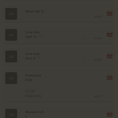
Mezzo Mix 1L
8
926
4.65 €
Coca Cola
927
Light 1L
6,7,8
4.65 €
Coca Cola
928
Zero 1L
6,7,8
4.65 €
Fassbrause
933
0,33L
(12,33
EUR/Liter)
4.07 €
Bionade 0,33
936
L