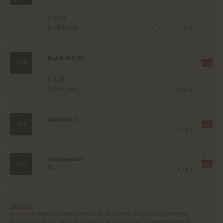
(12,33
EUR/Liter)
4.07 €
Red Bull 0,25L
939
(18,60
EUR/Liter)
4.65 €
Apfelsaft 1L
941
5.14 €
Orangensaft
942
1L
5.14 €
Allergene:
A
: Glutenhaltiges Getreide (Weizen)
B
: Krebstiere und daraus gewonnene
Erzeugnisse
C
: Eier und Eierzeugnisse
D
: Fische und Fischerzeugnisse
E
: