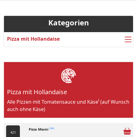
Kategorien
Pizza mit Hollandaise
Pizza mit Hollandaise
l
Alle Pizzen mit Tomatensauce und Käse
(auf Wunsch
auch ohne Käse)
Pizza Miami
1,A,L
421