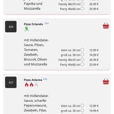
Paprika und
Family 46x33 cm
26.99 €
Mozzarella
Party 40x60 cm
33.99 €
Pizza Orlando
1,A,L
426
mit Hollandaise-
Sauce, Pilzen,
Tomaten,
klein ca. 26 cm
12.99 €
Zwiebeln,
groß ca. 30 cm
14.99 €
Broccoli, Oliven
Family 46x33 cm
26.99 €
und Mozzarella
Party 40x60 cm
33.99 €
Pizza Atlanta
1,A,L
427
mit Hollandaise-
Sauce, scharfer
Peperoniwurst,
klein ca. 26 cm
12.99 €
Zwiebeln, Pilze,
groß ca. 30 cm
14.99 €