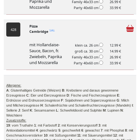
Paprika und
Family 46x33 cm
26.99 €
Mozzarella
Party 40x60 cm
33.99 €
Pizza
428
Cambridge
1,A,L
mit Hollandaise-
klein ca. 26 cm
12.99 €
Sauce, Bacon, fr.
groß ca. 30 cm
14.99 €
Zwiebeln, Paprika
Family 46x33 cm
26.99 €
und Mozzarella
Party 40x60 cm
33.99 €
Allergene:
A
: Glutenhaltiges Getreide (Weizen)
B
: Krebstiere und daraus gewonnene
Erzeugnisse
C
: Eier und Eierzeugnisse
D
: Fische und Fischerzeugnisse
E
:
Erdnüsse und Erdnusserzeugnisse
F
: Sojabohnen und Sojaerzeugnisse
G
: Milch
und Milcherzeugnisse
H
: Schalenfrüchte und Schalenfruchterzeugnisse (Mandeln)
I
:
Sellerie
J
: Senf
K
: Sesamsamen
L
: Schwefeldioxid und Sulphite
M
: Lupinen
N
:
Weichtiere
Zusatzstoffe:
19
: vom Truthahn
1
: mit Farbstoff
2
: mit Konservierungsstoff
3
: mit
Antioxidationsmittel
4
: geschwärtz
5
: geschwefelt
6
: gewachst
7
: mit Phosphat
8
: mit
Geschmacksverstärker
10
: mit Süßungsmittel
11
: mit Säuerungsmittel
12
: mit