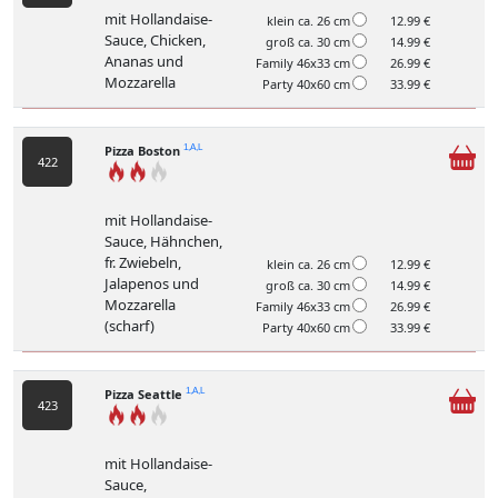
mit Hollandaise-
klein ca. 26 cm
12.99 €
Sauce, Chicken,
groß ca. 30 cm
14.99 €
Ananas und
Family 46x33 cm
26.99 €
Mozzarella
Party 40x60 cm
33.99 €
Pizza Boston
1,A,L
422
mit Hollandaise-
Sauce, Hähnchen,
fr. Zwiebeln,
klein ca. 26 cm
12.99 €
Jalapenos und
groß ca. 30 cm
14.99 €
Mozzarella
Family 46x33 cm
26.99 €
(scharf)
Party 40x60 cm
33.99 €
Pizza Seattle
1,A,L
423
mit Hollandaise-
Sauce,