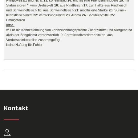
Nitritpokelsalz und Nitrat
13
: koffeinhaltig
14
: enthält eine Phenylalaninquelle
15
: mit
Stabilisatoren
*
: vom Drehspieß
16
: aus Rindfleisch
17
: zur Hälfte aus Rindfleisch
und Schweinefleisch
18
: aus Schweinefleisch
21
: modifizierte Stärke
20
: Surimi =
Krebsfleischimitat
22
: Verdickungsmittel
23
: Aroma
24
: Backtriebmittel
25
:
Emulgatoren
Infos:
x: Für die Kennzeichnung von kennzeichnungspflichte Zusatzstoffe und Allergene ist
allein der Bringdienst verantwortlich. 9: Formfleischvorderschinken, aus
Vorderschinkenteilen zusammgefügt
Keine Haftung für Fehler!
Kontakt