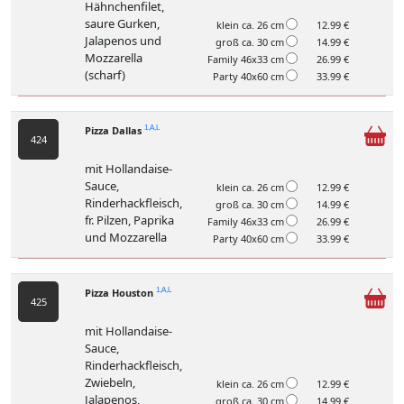
Hähnchenfilet,
saure Gurken,
klein ca. 26 cm
12.99 €
Jalapenos und
groß ca. 30 cm
14.99 €
Mozzarella
Family 46x33 cm
26.99 €
(scharf)
Party 40x60 cm
33.99 €
Pizza Dallas
1,A,L
424
mit Hollandaise-
Sauce,
klein ca. 26 cm
12.99 €
Rinderhackfleisch,
groß ca. 30 cm
14.99 €
fr. Pilzen, Paprika
Family 46x33 cm
26.99 €
und Mozzarella
Party 40x60 cm
33.99 €
Pizza Houston
1,A,L
425
mit Hollandaise-
Sauce,
Rinderhackfleisch,
Zwiebeln,
klein ca. 26 cm
12.99 €
Jalapenos,
groß ca. 30 cm
14.99 €