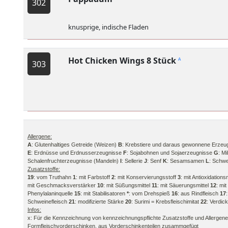
302
knusprige, indische Fladen
Hot Chicken Wings 8 Stück
A
303
Allergene:
A
: Glutenhaltiges Getreide (Weizen)
B
: Krebstiere und daraus gewonnene Erzeu
E
: Erdnüsse und Erdnusserzeugnisse
F
: Sojabohnen und Sojaerzeugnisse
G
: M
Schalenfruchterzeugnisse (Mandeln)
I
: Sellerie
J
: Senf
K
: Sesamsamen
L
: Schwe
Zusatzstoffe:
19
: vom Truthahn
1
: mit Farbstoff
2
: mit Konservierungsstoff
3
: mit Antioxidations
mit Geschmacksverstärker
10
: mit Süßungsmittel
11
: mit Säuerungsmittel
12
: mit
Phenylalaninquelle
15
: mit Stabilisatoren
*
: vom Drehspieß
16
: aus Rindfleisch
17
Schweinefleisch
21
: modifizierte Stärke
20
: Surimi = Krebsfleischimitat
22
: Verdic
Infos:
x: Für die Kennzeichnung von kennzeichnungspflichte Zusatzstoffe und Allergene is
Formfleischvorderschinken, aus Vorderschinkenteilen zusammgefügt