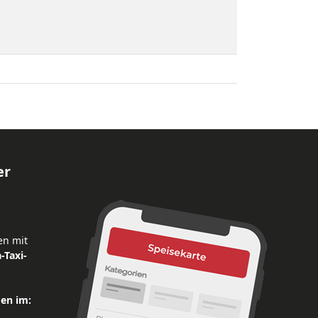
er
en mit
-Taxi-
den im: