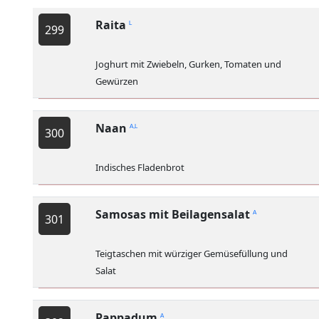
Raita
L
299
Joghurt mit Zwiebeln, Gurken, Tomaten und
Gewürzen
Naan
A,L
300
Indisches Fladenbrot
Samosas mit Beilagensalat
A
301
Teigtaschen mit würziger Gemüsefüllung und
Salat
Pappadum
A