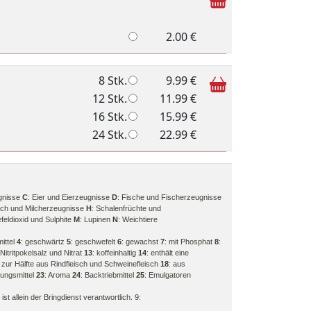
2.00 €
8 Stk.
9.99 €
12 Stk.
11.99 €
16 Stk.
15.99 €
24 Stk.
22.99 €
gnisse
C
: Eier und Eierzeugnisse
D
: Fische und Fischerzeugnisse
ilch und Milcherzeugnisse
H
: Schalenfrüchte und
feldioxid und Sulphite
M
: Lupinen
N
: Weichtiere
mittel
4
: geschwärtz
5
: geschwefelt
6
: gewachst
7
: mit Phosphat
8
:
 Nitritpokelsalz und Nitrat
13
: koffeinhaltig
14
: enthält eine
: zur Hälfte aus Rindfleisch und Schweinefleisch
18
: aus
kungsmittel
23
: Aroma
24
: Backtriebmittel
25
: Emulgatoren
t allein der Bringdienst verantwortlich. 9: