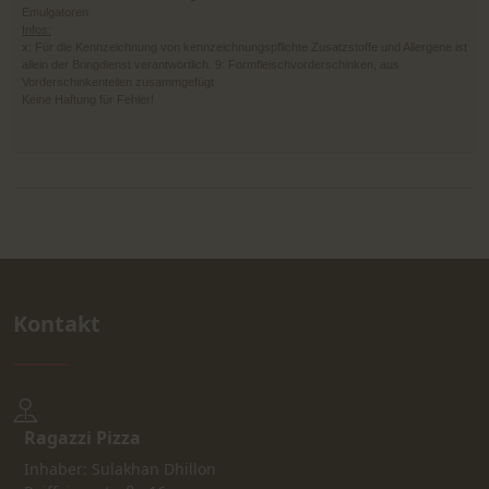
Emulgatoren
Infos:
x: Für die Kennzeichnung von kennzeichnungspflichte Zusatzstoffe und Allergene ist
allein der Bringdienst verantwortlich. 9: Formfleischvorderschinken, aus
Vorderschinkenteilen zusammgefügt
Keine Haftung für Fehler!
Kontakt
Ragazzi Pizza
Inhaber: Sulakhan Dhillon