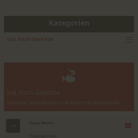
Kategorien
ind. Fisch-Gerichte
ind. Fisch-Gerichte
Indische Spezialitäten vom Fisch mit Basmatireis
Jhinga Masala
J
370
Riesengarnelen