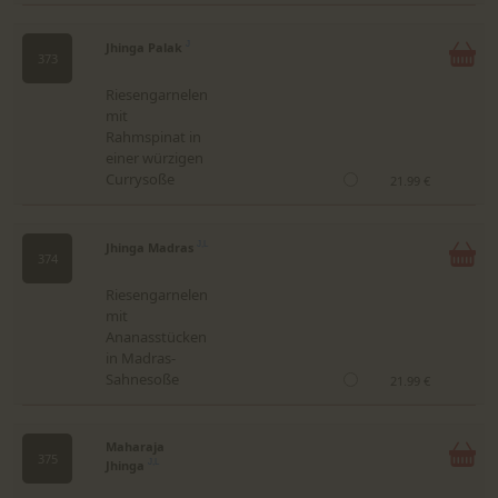
Jhinga Palak
J
373
Riesengarnelen
mit
Rahmspinat in
einer würzigen
Currysoße
21.99 €
Jhinga Madras
J,L
374
Riesengarnelen
mit
Ananasstücken
in Madras-
Sahnesoße
21.99 €
Maharaja
375
Jhinga
J,L