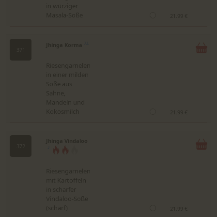
in würziger
Masala-Soße
21.99 €
Jhinga Korma
J,L
371
Riesengarnelen
in einer milden
Soße aus
Sahne,
Mandeln und
Kokosmilch
21.99 €
Jhinga Vindaloo
372
J
Riesengarnelen
mit Kartoffeln
in scharfer
Vindaloo-Soße
(scharf)
21.99 €