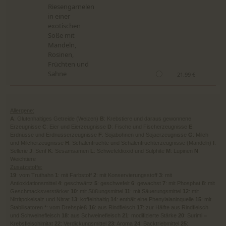
Riesengarnelen
in einer
exotischen
Soße mit
Mandeln,
Rosinen,
Früchten und
Sahne
21.99 €
Allergene:
A
: Glutenhaltiges Getreide (Weizen)
B
: Krebstiere und daraus gewonnene
Erzeugnisse
C
: Eier und Eierzeugnisse
D
: Fische und Fischerzeugnisse
E
:
Erdnüsse und Erdnusserzeugnisse
F
: Sojabohnen und Sojaerzeugnisse
G
: Milch
und Milcherzeugnisse
H
: Schalenfrüchte und Schalenfruchterzeugnisse (Mandeln)
I
:
Sellerie
J
: Senf
K
: Sesamsamen
L
: Schwefeldioxid und Sulphite
M
: Lupinen
N
:
Weichtiere
Zusatzstoffe:
19
: vom Truthahn
1
: mit Farbstoff
2
: mit Konservierungsstoff
3
: mit
Antioxidationsmittel
4
: geschwärtz
5
: geschwefelt
6
: gewachst
7
: mit Phosphat
8
: mit
Geschmacksverstärker
10
: mit Süßungsmittel
11
: mit Säuerungsmittel
12
: mit
Nitritpokelsalz und Nitrat
13
: koffeinhaltig
14
: enthält eine Phenylalaninquelle
15
: mit
Stabilisatoren
*
: vom Drehspieß
16
: aus Rindfleisch
17
: zur Hälfte aus Rindfleisch
und Schweinefleisch
18
: aus Schweinefleisch
21
: modifizierte Stärke
20
: Surimi =
Krebsfleischimitat
22
: Verdickungsmittel
23
: Aroma
24
: Backtriebmittel
25
: