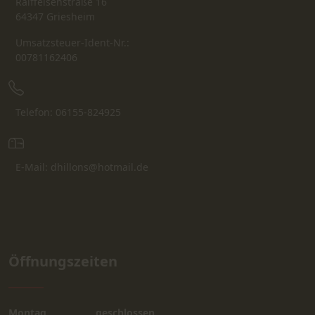
Raiffeisenstraße 16
64347 Griesheim
Umsatzsteuer-Ident-Nr.:
00781162406
Telefon: 06155-824925
E-Mail: dhillons@hotmail.de
Öffnungszeiten
Montag
geschlossen